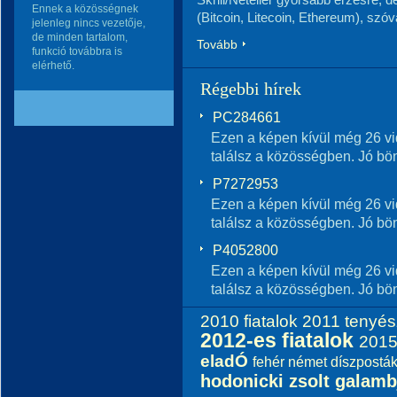
Ennek a közösségnek
(Bitcoin, Litecoin, Ethereum), szó
jelenleg nincs vezetője,
de minden tartalom,
Tovább
funkció továbbra is
elérhető.
Régebbi hírek
PC284661
Ezen a képen kívül még 26 vi
találsz a közösségben. Jó bö
P7272953
Ezen a képen kívül még 26 vi
találsz a közösségben. Jó bö
P4052800
Ezen a képen kívül még 26 vi
találsz a közösségben. Jó bö
2010 fiatalok
2011 tenyé
2012-es fiatalok
201
eladÓ
fehér német díszpostá
hodonicki zsolt galamb