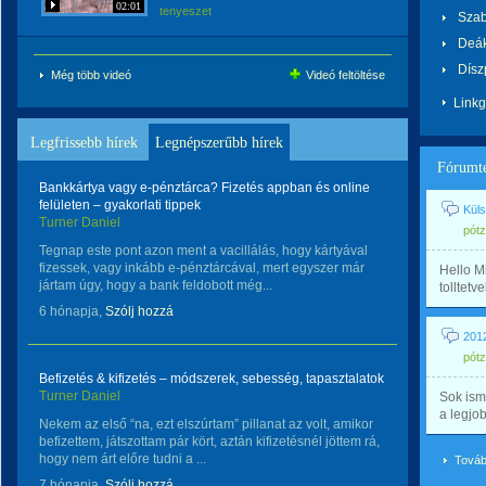
02:01
tenyeszet
Szab
Deák
Dísz
Még több videó
Videó feltöltése
Link
Legfrissebb hírek
Legnépszerűbb hírek
Fórumt
Bankkártya vagy e-pénztárca? Fizetés appban és online
felületen – gyakorlati tippek
Küls
Turner Daniel
pótz
Tegnap este pont azon ment a vacillálás, hogy kártyával
fizessek, vagy inkább e-pénztárcával, mert egyszer már
Hello M
jártam úgy, hogy a bank feldobott még...
tolltetv
6 hónapja,
Szólj hozzá
201
pótz
Befizetés & kifizetés – módszerek, sebesség, tapasztalatok
Turner Daniel
Sok ism
a legjo
Nekem az első “na, ezt elszúrtam” pillanat az volt, amikor
befizettem, játszottam pár kört, aztán kifizetésnél jöttem rá,
hogy nem árt előre tudni a ...
Továb
7 hónapja,
Szólj hozzá