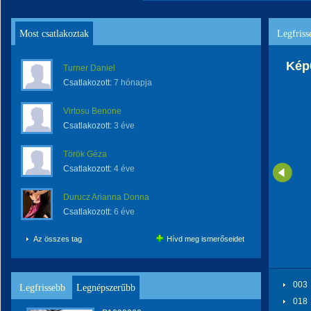
Most csatlakoztak
Legfriss
Kép
Turner Daniel
Csatlakozott:
7 hónapja
Virtosu Benone
Csatlakozott:
3 éve
Török Géza
Csatlakozott:
4 éve
Durucz Arianna Donna
Csatlakozott:
6 éve
Az összes tag
Hívd meg ismerőseidet
003
Legfrissebb
Legnépszerűbb
018