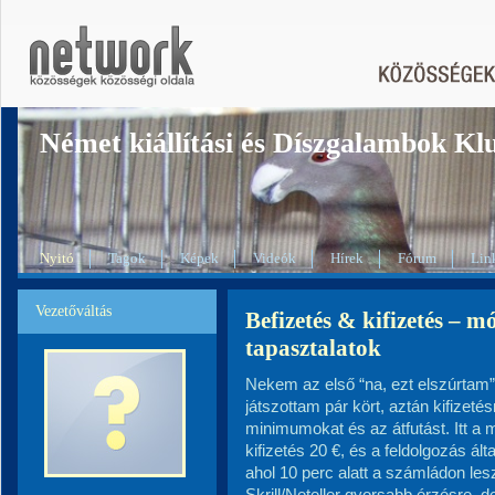
Német kiállítási és Díszgalambok Kl
Nyitó
Tagok
Képek
Videók
Hírek
Fórum
Lin
Vezetőváltás
Befizetés & kifizetés – m
tapasztalatok
Nekem az első “na, ezt elszúrtam” p
játszottam pár kört, aztán kifizetés
minimumokat és az átfutást. Itt a
kifizetés 20 €, és a feldolgozás ál
ahol 10 perc alatt a számládon les
Skrill/Neteller gyorsabb érzésre, d