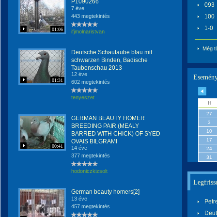
P1090266
093
7 éve
443 megtekintés
100
1-0
01:06
ifjmolnaristvan
Még t
Deutsche Schautaube blau mit
schwarzen Binden, Badische
Taubenschau 2013
12 éve
Esemény
01:31
602 megtekintés
tenyeszet
H
27
GERMAN BEAUTY HOMER
3
BREEDING PAIR (MEALY
10
BARRED WITH CHICK) OF SYED
17
OVAIS BILGRAMI
00:41
14 éve
24
377 megtekintés
31
hodoniczkizsolt
Legfriss
German beauty homers[2]
13 éve
Petr
457 megtekintés
Deut