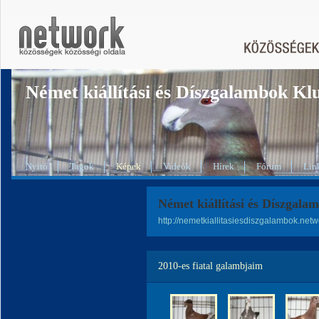
Német kiállítási és Díszgalambok Kl
Nyitó
Tagok
Képek
Videók
Hírek
Fórum
Lin
Német kiállítási és Díszgala
http://nemetkiallitasiesdiszgalambok.net
2010-es fiatal galambjaim