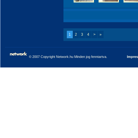
1
2
3
4
>
»
© 2007 Copyright Network.hu Minden jog fenntartva.
Impre