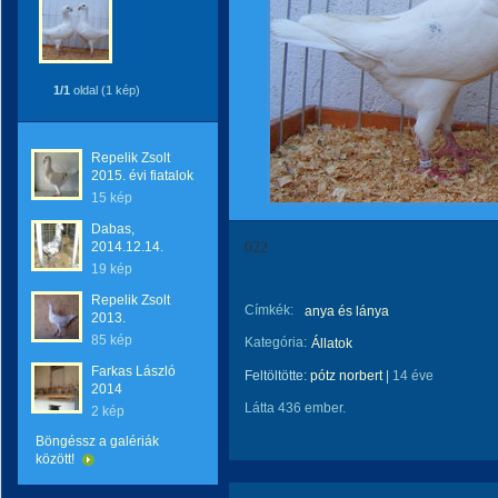
1/1
oldal (1 kép)
Repelik Zsolt
2015. évi fiatalok
15 kép
Dabas,
2014.12.14.
022
19 kép
Repelik Zsolt
Címkék:
anya és lánya
2013.
85 kép
Kategória:
Állatok
Farkas László
Feltöltötte:
pótz norbert
|
14 éve
2014
Látta 436 ember.
2 kép
Böngéssz a galériák
között!