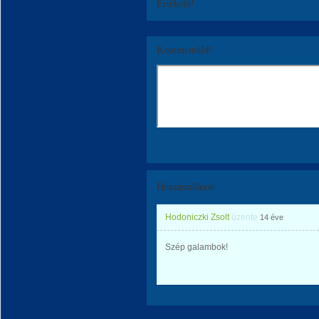
Értékeld!
Kommentáld!
Hozzászólások
Hodoniczki Zsolt
üzente
14 éve
Szép galambok!