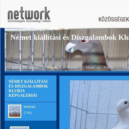
Német kiállítási és Díszgalambok Kl
Nyitó
Tagok
Képek
Videók
Hírek
Fórum
Lin
NÉMET KIÁLLÍTÁSI
ÉS DÍSZGALAMBOK
KLUBJA
KÉPGALÉRIÁI
fehérek
1 kép