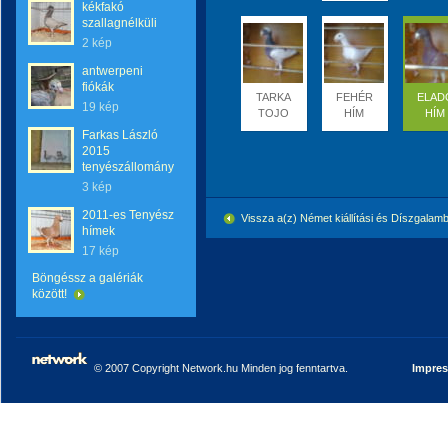
kékfakó
szallagnélküli
2 kép
antwerpeni
fiókák
TARKA
FEHÉR
ELAD
19 kép
TOJO
HÍM
HÍM
Farkas László
2015
tenyészállomány
3 kép
2011-es Tenyész
Vissza a(z) Német kiállítási és Díszgala
hímek
17 kép
Böngéssz a galériák
között!
© 2007 Copyright Network.hu Minden jog fenntartva.
Impre