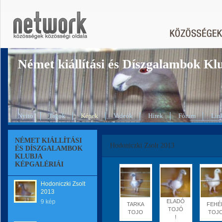
Német kiállítási és Díszgalambok Kl
Nyitó
Tagok
Képek
Videók
Hírek
Fórum
Lin
NÉMET KIÁLLÍTÁSI
Hodoniczki Zsolt 2013
ÉS DÍSZGALAMBOK
KLUBJA
KÉPGALÉRIÁI
Hodoniczki Zsolt
2013
9 kép
ELADÓ
TARKA
FEHÉ
TOJÓ
TOJO
TOJ
!