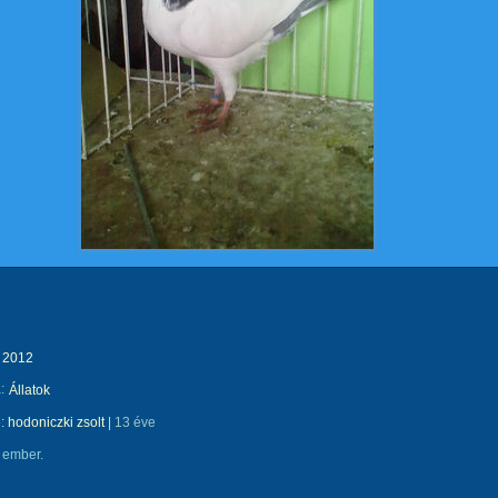
2012
:
Állatok
e:
hodoniczki zsolt
|
13 éve
 ember.