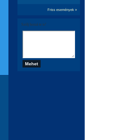
Friss események »
Szólj hozzá te is!