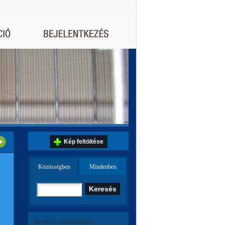
Kép feltöltése
Közösségben
Mindenben
Ez történt a közösségben: