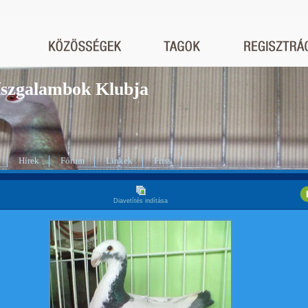
Díszgalambok Klubja
Hírek
Fórum
Linkek
Friss
Diavetítés indítása