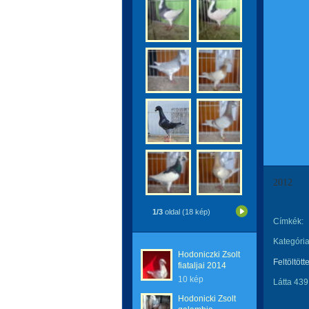
2012
1/3
oldal (18 kép)
Címkék:
Kategória
Hodoniczki Zsolt
Feltöltött
fiataljai 2014
10 kép
Látta 439
Hodonicki Zsolt