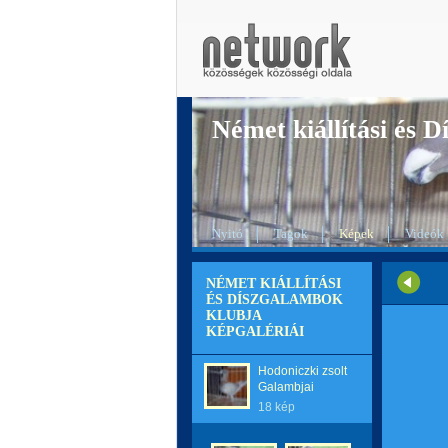
Német kiállítási és 
Nyitó
Tagok
Képek
Videók
NÉMET KIÁLLÍTÁSI
ÉS DÍSZGALAMBOK
KLUBJA
KÉPGALÉRIÁI
Hodoniczki zsolt
Galambjai
18 kép