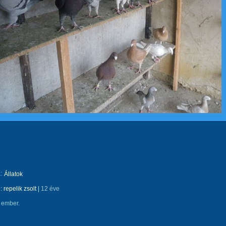
:
Állatok
e:
repelik zsolt
|
12 éve
 ember.