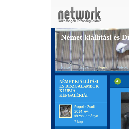
Német kiállítási és 
Nyitó
Tagok
Képek
Videók
NÉMET KIÁLLÍTÁSI
ÉS DÍSZGALAMBOK
KLUBJA
KÉPGALÉRIÁI
Repelik Zsolt
2014. évi
törzsállománya
7 kép