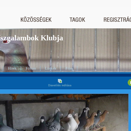
Díszgalambok Klubja
Hírek
Fórum
Linkek
Friss
Diavetítés indítása