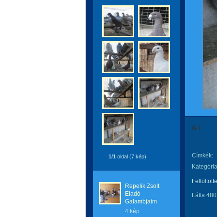
0-1
Címkék:
1/1
oldal (7 kép)
Kategória
Feltöltött
Repelik Zsolt
Eladó
Látta 480
Galambjaim
4 kép