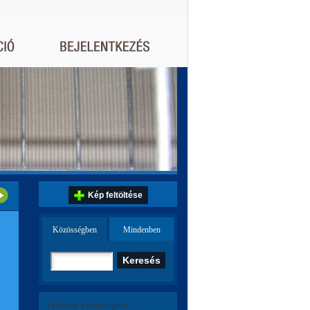
Kép feltöltése
Közösségben
Mindenben
Ez történt a közösségben: