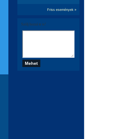
Friss események »
Szólj hozzá te is!