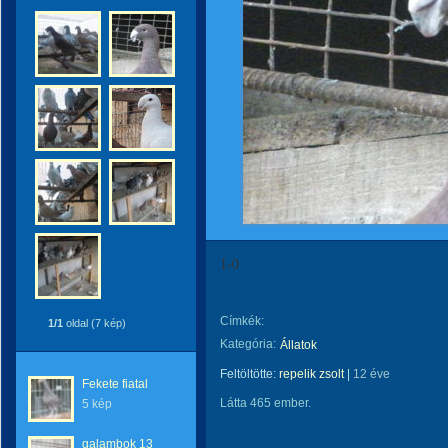
1-0
Címkék:
1/1
oldal (7 kép)
Kategória:
Állatok
Feltöltötte:
repelik zsolt
|
12 éve
Fekete fiatal
Látta 465 ember.
5 kép
galambok 13