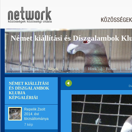
Német kiállítási és Díszgalambok Kl
Nyitó
Tagok
Képek
Videók
Hírek
Fórum
Lin
NÉMET KIÁLLÍTÁSI
Di
ÉS DÍSZGALAMBOK
KLUBJA
KÉPGALÉRIÁI
Repelik Zsolt
2014. évi
törzsállománya
7 kép