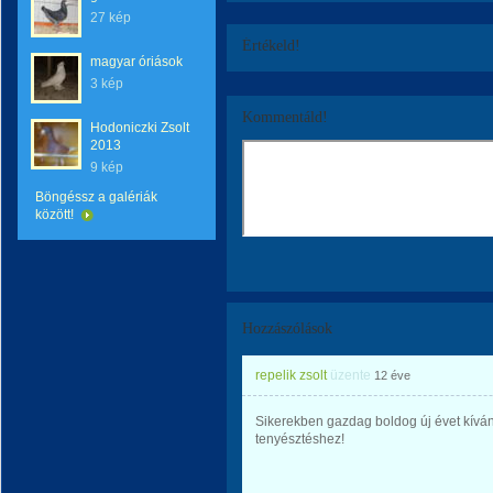
27 kép
Értékeld!
magyar óriások
3 kép
Kommentáld!
Hodoniczki Zsolt
2013
9 kép
Böngéssz a galériák
között!
Hozzászólások
repelik zsolt
üzente
12 éve
Sikerekben gazdag boldog új évet kívá
tenyésztéshez!